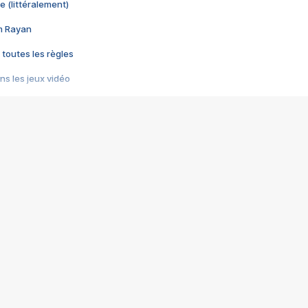
e (littéralement)
im Rayan
 toutes les règles
s les jeux vidéo
us choquant de Rockstar ? - Le scandale BULLY
e plus moche de Steam
du RÊVE tourne au CAUCHEMAR
pendant 8 heures
it… à tort
umiliés par un jeu vidéo
ire - Final Fantasy 8
ti un empire - Age of Empires
story DOFUS