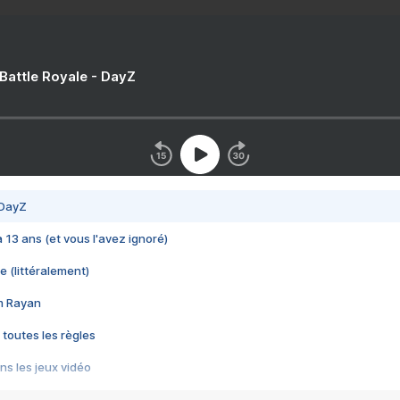
 Battle Royale - DayZ
 DayZ
 a 13 ans (et vous l'avez ignoré)
e (littéralement)
im Rayan
 toutes les règles
s les jeux vidéo
us choquant de Rockstar ? - Le scandale BULLY