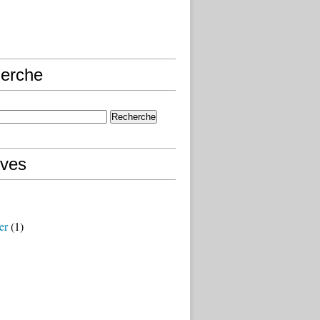
erche
ives
er
(1)