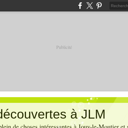
Publicité
découvertes à JLM
lein de choses intéressantes à Jouy-le-Moutier et 