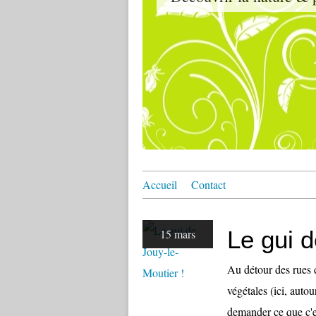
Accueil
Contact
Le gui d
15 mars
Au détour des rues d
végétales (ici, auto
demander ce que c'es