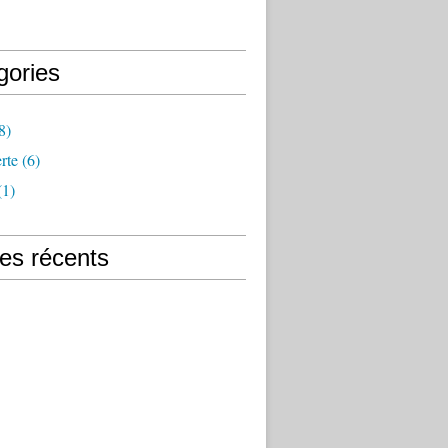
gories
8)
rte
(6)
(1)
les récents