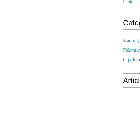
Links
Caté
Nature
(
Découve
Cqvjlm
Artic