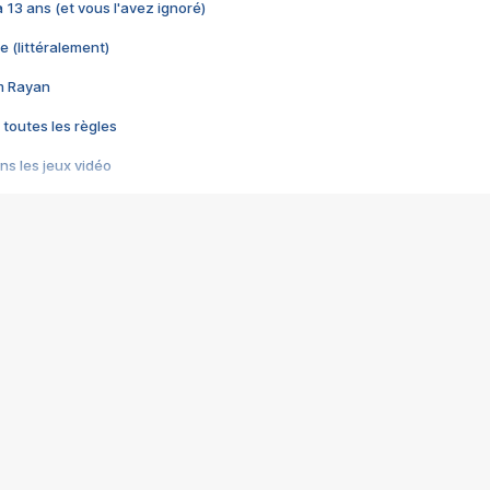
 a 13 ans (et vous l'avez ignoré)
e (littéralement)
im Rayan
 toutes les règles
s les jeux vidéo
us choquant de Rockstar ? - Le scandale BULLY
e plus moche de Steam
du RÊVE tourne au CAUCHEMAR
pendant 8 heures
it… à tort
umiliés par un jeu vidéo
ire - Final Fantasy 8
ti un empire - Age of Empires