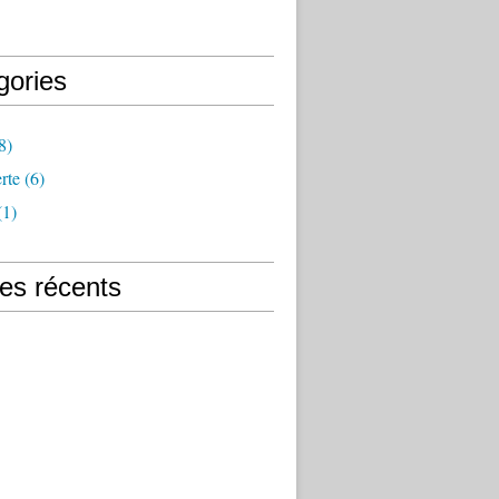
gories
8)
rte
(6)
(1)
les récents