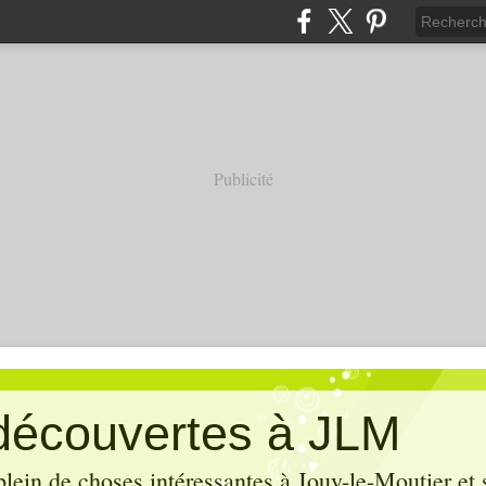
Publicité
découvertes à JLM
lein de choses intéressantes à Jouy-le-Moutier et 