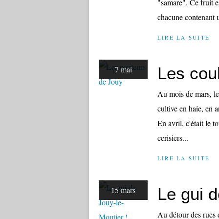
"samare". Ce fruit 
chacune contenant u
LIRE LA SUITE
Les cou
7 mai
Au mois de mars, les 
cultive en haie, en a
En avril, c'était le t
cerisiers...
LIRE LA SUITE
Le gui d
15 mars
Au détour des rues d