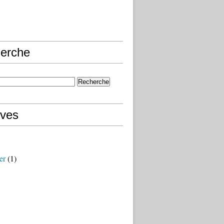
erche
ives
er
(1)