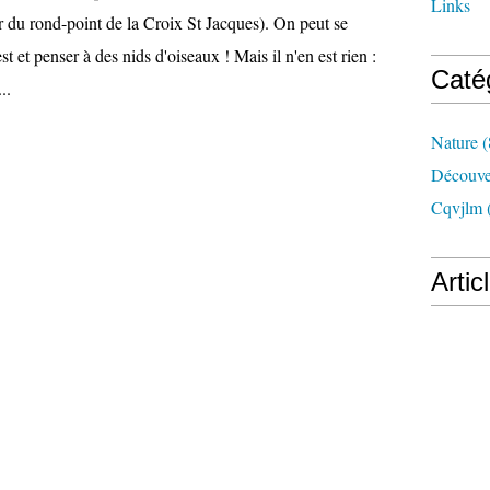
Links
ur du rond-point de la Croix St Jacques). On peut se
t et penser à des nids d'oiseaux ! Mais il n'en est rien :
Caté
..
Nature
(
Découve
Cqvjlm
Artic